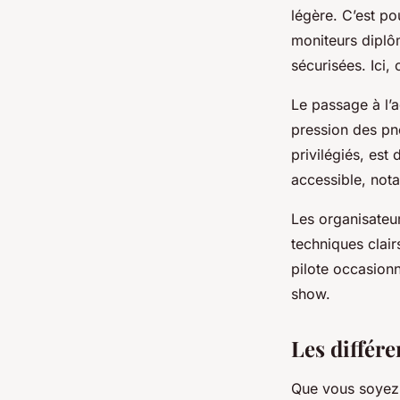
légère. C’est po
moniteurs diplô
sécurisées. Ici,
Le passage à l’a
pression des pne
privilégiés, est
accessible, not
Les organisateur
techniques clair
pilote occasionn
show.
Les différ
Que vous soyez l