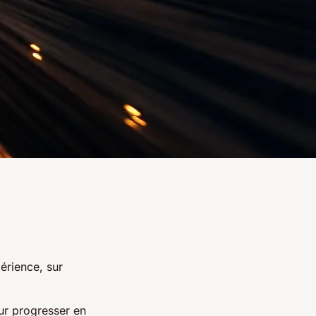
érience, sur
ur progresser en