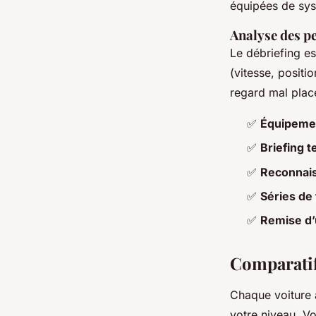
équipées de sys
Analyse des p
Le débriefing es
(vitesse, positio
regard mal placé
✅
Équipeme
✅
Briefing 
✅
Reconnais
✅
Séries de
✅
Remise d’u
Comparatif
Chaque voiture 
votre niveau. Vo