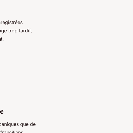
nregistrées
age trop tardif,
t.
ce
écaniques que de
franciliens.