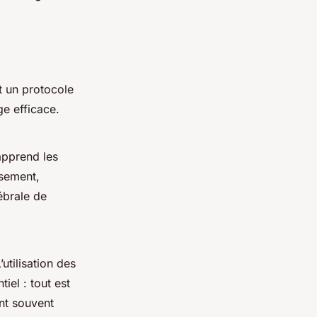
it un protocole
ge efficace.
 apprend les
ssement,
ébrale de
utilisation des
iel : tout est
ont souvent