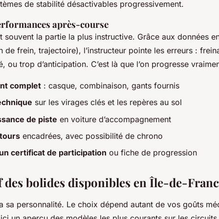
tèmes de stabilité désactivables progressivement.
erformances après-course
t souvent la partie la plus instructive. Grâce aux données e
n de frein, trajectoire), l’instructeur pointe les erreurs : frein
, ou trop d’anticipation. C’est là que l’on progresse vraimen
nt complet
: casque, combinaison, gants fournis
technique
sur les virages clés et les repères au sol
sance de piste
en voiture d’accompagnement
 tours
encadrées, avec possibilité de chrono
n certificat de participation
ou fiche de progression
 des bolides disponibles en Île-de-Fran
a sa personnalité. Le choix dépend autant de vos goûts m
ici un aperçu des modèles les plus courants sur les circuits 