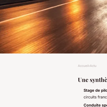
Accueil
›
Actu
ACTU
Les meilleures expé
Une synthè
Stage de pil
à Paris pour les ama
circuits franc
Conduite sp