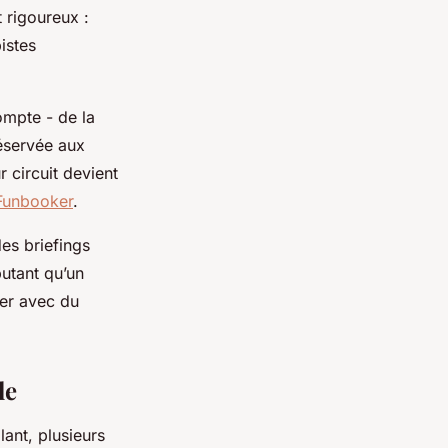
 rigoureux :
istes
ompte - de la
réservée aux
r circuit devient
 Funbooker
.
es briefings
butant qu’un
ner avec du
le
ant, plusieurs