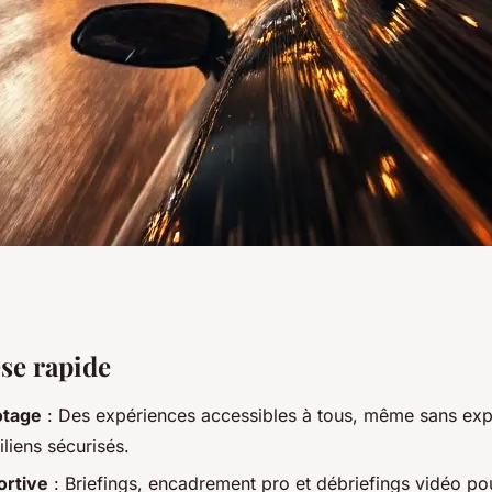
riences de pilotage
se rapide
otage
: Des expériences accessibles à tous, même sans exp
teurs d'adrénaline
iliens sécurisés.
ortive
: Briefings, encadrement pro et débriefings vidéo po