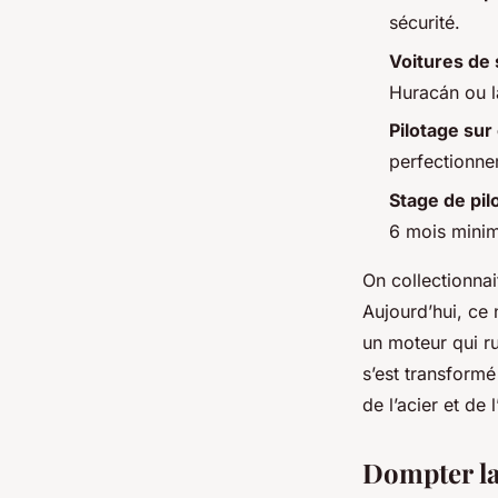
Simonne
•
17/03/2026 19:59
•
8 min de lecture
sécurité.
Voitures de 
Huracán ou l
Pilotage sur 
perfectionne
Stage de pil
6 mois mini
On collectionna
Aujourd’hui, ce 
un moteur qui ru
s’est transformé
de l’acier et de 
Dompter la