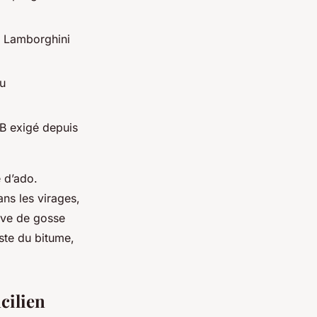
a Lamborghini
ou
 B exigé depuis
 d’ado.
ans les virages,
rêve de gosse
ste du bitume,
cilien